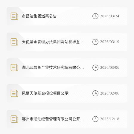
市昌达集团巡察公告
2026/03/24
天使基金管理办法集团网站征求意见的公告
2026/03/19
湖北武昌鱼产业技术研究院有限公司关于武昌鱼优异种质资源挖掘与育种技术科研项目合作征集公告
2026/03/06
凤栖天使基金拟投项目公示
2026/02/06
鄂州市湖泊经营管理有限公司公开招募成鱼经销商公告
2025/12/18