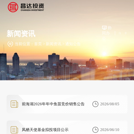
协
新闻资讯
同办
公
当前位置：
首页
>
新闻资讯
>
通知公告
前海湖2026年年中鱼苗竞价销售公告
2026/08/05
凤栖天使基金拟投项目公示
2026/06/10