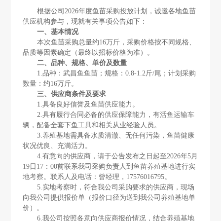
根据公司
2026年度
鱼苗采购
投放计划，诚邀各地鱼苗
供应机构参与，现就有关事项公告如下：
一、基本情况
本次
鱼苗采购
总量约
16万斤
，采购价格按不同规格、
品质等因素确定（最终以招标价格为准）。
二、品种、规格、单价及数量
1.品种：武昌鱼鱼苗；规格：0.8-1.2斤/尾；计划采购
数量：约16万斤。
三、供应商条件及要求
1.具备良好信誉及鱼苗供应能力。
2.具有履行合同必备的供应保障能力，有活鱼运输车
辆，配备全套下鱼工具和相关从业经验人员。
3.养殖基地需具备水质清澈、无任何污染，鱼苗健康
状况优良、充满活力。
4.有意向的供应商，请于公告发布之日起至2026年5月
19日17：00前联系我司采购负责人到鱼苗养殖基地进行实
地考察。联系人及电话：曾经理，17576016795。
5.实地考察时，符合我公司采购要求的供应商，现场
向我公司提供报价单（报价口径为送到我公司养殖基地单
价）。
6.我公司按照各意向供应商报价情况，结合养殖基地