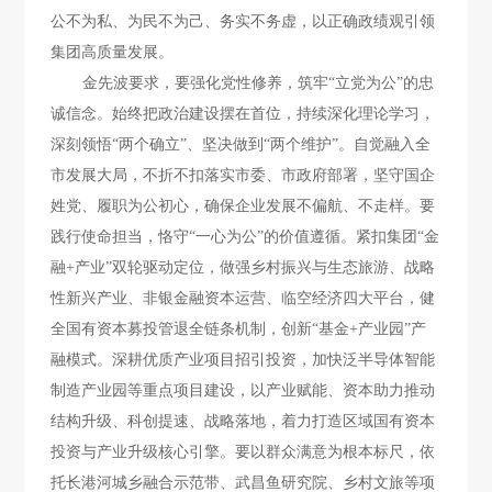
公不为私、为民不为己、务实不务虚，以正确政绩观引领
集团高质量
发展
。
金先波
要求，
要强化党性修养，筑牢“立党为公”的忠
诚信念。
始终把政治建设摆在首位，持续深化理论学习，
深刻领悟“两个确立”、坚决做到“两个维护”。自觉融入全
市发展大局，不折不扣落实市委、市政府部署，坚守国企
姓党、履职为公初心，确保企业发展不偏航、不走样。
要
践行使命担当，恪守“一心为公”的价值遵循。
紧扣集团“金
融+产业”双轮驱动定位，做强乡村振兴与生态旅游、战略
性新兴产业、非银金融资本运营、临空经济四大平台，健
全国有资本募投管退全链条机制，创新“基金+产业园”产
融模式。深耕优质产业项目招引投资，加快泛半导体智能
制造产业园等重点项目建设，以产业赋能、资本助力推动
结构升级、科创提速、战略落地，着力打造区域国有资本
投资与产业升级核心引擎。
要
以群众满意为根本标尺，依
托长港河城乡融合示范带、武昌鱼研究院、乡村文旅等项