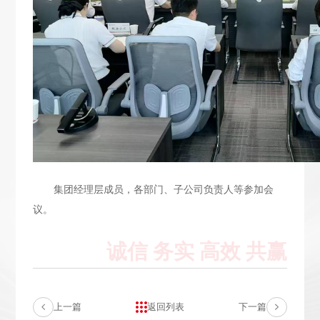
集团经理层成员，各部门、子公司负责人等参加会
议。
上一篇
返回列表
下一篇