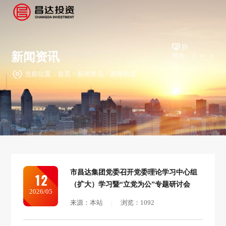
协
新闻资讯
同办
公
当前位置：
首页
>
新闻资讯
>
新闻动态
市昌达集团党委召开党委理论学习中心组
12
（扩大）学习暨“立党为公”专题研讨会
2026/05
来源：本站
浏览：1092