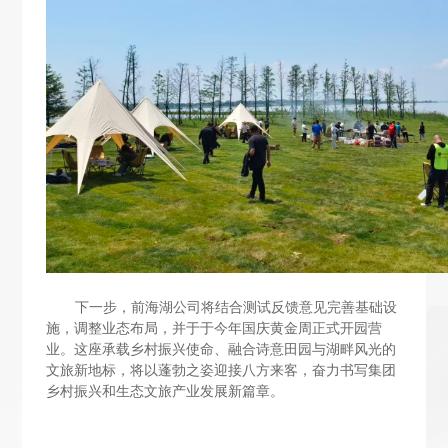
下一步，前海湖公司将结合测试反馈
意见完善基础设
施，
调整业态布局，
并于
于今年
国庆黄金周
正式开园
营
业
。这座承载乡村振兴使命、融合诗意田园与湖畔风光的
文旅新地标，
将
以蓬勃之姿迎接八方来客，奋力书写集团
乡村振兴和生态文旅产业发展新篇章。