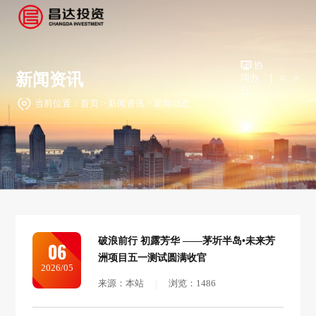
协
新闻资讯
同办
公
当前位置：
首页
>
新闻资讯
>
新闻动态
破浪前行 初露芳华​ ——茅圻半岛•未来芳
06
洲项目五一测试圆满收官
2026/05
来源：本站
浏览：1486