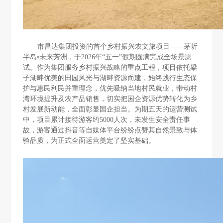
市昌达集团投资的首个乡村振兴农文旅项目——茅圻
半岛•未来芳洲，于2026年“五一”假期圆满完成全场景测
试。作为集团服务乡村振兴战略的重点工程，
项目
依托
梁
子湖畔
优美的田园风光与湖畔资源
而建
，始终践行生态保
护与惠民利民并重理念，优先吸纳当地村民就业，带动村
湾环境提升及农产品销售，切实把国企资源优势转化为乡
村发展新动能，全面彰显国企担当。为期五天的运营
测试
中，项目累计接待游客约5000人次，未发生安全责任事
故，
游客通过
抖音等自媒体平台纷纷点赞其自然景致与体
验品质，为正式全面运营奠定了坚实基础。