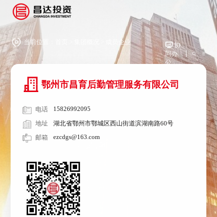
当前位置：
首页
>
集团概况
>
成员企业
协
同办
公
鄂州市昌育后勤管理服务有限公司
15826992095
电话
地址
湖北省鄂州市鄂城区西山街道滨湖南路60号
ezcdgs@163.com
邮箱