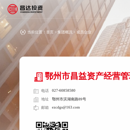
当前位置：
首页
>
集团概况
>
成员企业
鄂州市昌益资产经营管
027-60858580
电话
地址
鄂州市滨湖南路89号
ezcdgs@163.com
邮箱