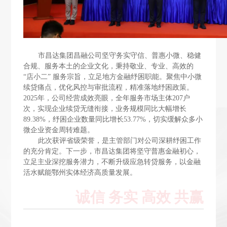
市昌达集团昌融公司坚守务实守信、普惠小微、稳健
合规、服务本土的企业文化，秉持敬业、专业、高效的
“店小二” 服务宗旨，立足地方金融纾困职能。聚焦中小微
续贷痛点，优化风控与审批流程，精准落地纾困政策。
2025年，公司经营成效亮眼，全年服务市场主体207户
次，实现企业续贷无缝衔接，业务规模同比大幅增长
89.38%，纾困企业数量同比增长53.77%，切实缓解众多小
微企业资金周转难题。
此次获评省级荣誉，是主管部门对公司深耕纾困工作
的充分肯定。下一步，
市昌达集团
将坚守普惠金融初心，
立足主业深挖服务潜力，不断升级应急转贷服务，以金融
活水赋能鄂州实体经济高质量发展。