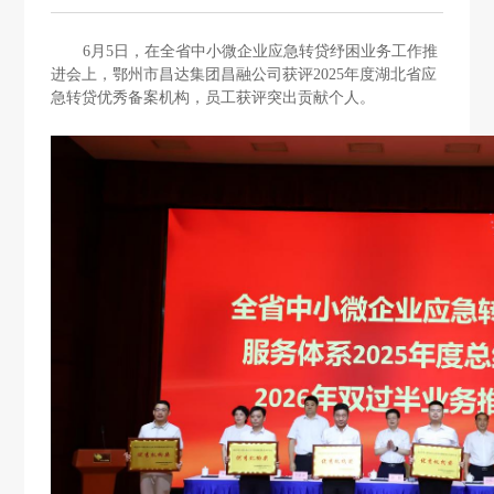
6月
5
日，在全省中小微企业应急转贷纾困业务工作推
进会上，
鄂州市昌达集团昌融公司
获评202
5
年度湖北省应
急转贷优秀备案机构，员工获评突出贡献个人。