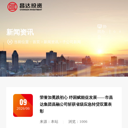
协
新闻资讯
同办
公
当前位置：
首页
>
新闻资讯
>
子公司新闻
荣誉加冕践初心 纾困赋能促发展——市昌
09
达集团昌融公司斩获省级应急转贷双重表
2026/06
彰
来源：本站
浏览：1006