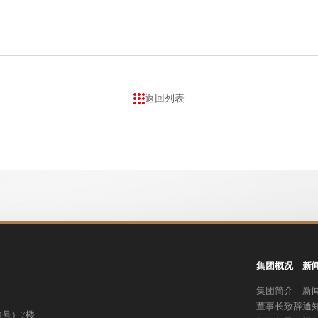
返回列表
集团概况
新
集团简介
新
董事长致辞
通
号）7楼