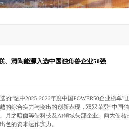
联、清陶能源入选中国独角兽企业50强
“融中2025-2026年度中国POWER50企业榜
的综合实力与突出的创新表现，双双荣登“中国独角
、月之暗面等硬科技及AI领域头部企业。两大硬核
出色的资本运作实力。