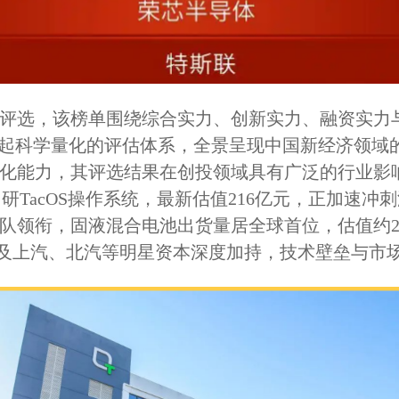
评选，该榜单围绕综合实力、创新实力、融资实力
证，构建起科学量化的评估体系，全景呈现中国新经济领
化能力，其评选结果在创投领域具有广泛的行业影
研TacOS操作系统，最新估值216亿元，正加速冲
领衔，固液混合电池出货量居全球首位，估值约279
G及上汽、北汽等明星资本深度加持，技术壁垒与市