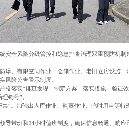
统安全风险分级管控和隐患排查治理双重预防机制
防爆、有限空间作业、仓储作业、老旧仓房设施、
实风险公告警示制度。
严格落实“排查发现—制定方案—落实措施—验证效
治理销号”。
严禁”。加强出入库作业、熏蒸作业、临时用电等特
领导带班和24小时值班制度，确保信息畅通、响应