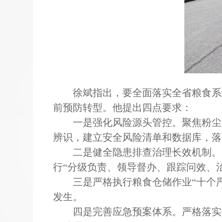
徐斌指出，要全面落实全省粮食系
前预防转型。他提出四点要求：
一是强化风险源头管控。聚焦粉尘
辨识，建立安全风险清单和数据库，落
二是健全隐患排查治理长效机制。
行“分级负责、领导督办、跟踪问效、
三是严格执行粮食仓储作业“十个
发生。
四是完善应急预案体系。严格落实