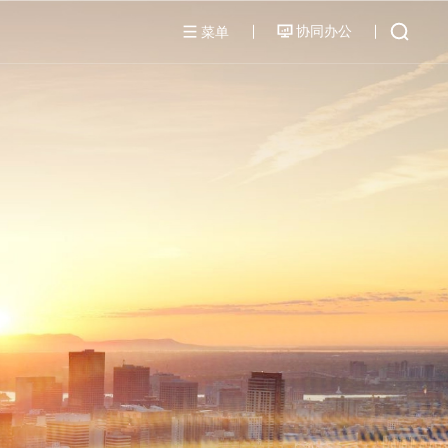
协同办公
菜单