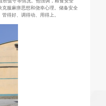
值班值守等情况。他强调，粮食安全
决克服麻痹思想和侥幸心理。
储备安全
、管得好、调得动、用得上。