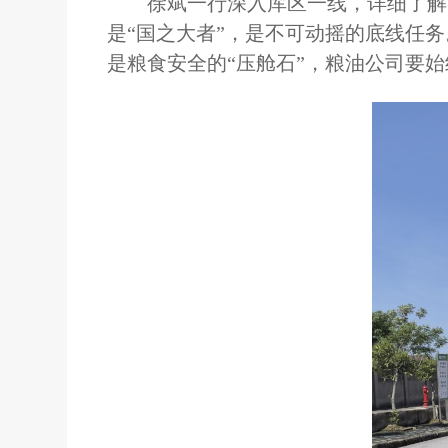
徐斌一行深入库区一线，详细了解
是“国之大者”，是不可动摇的底线任务
是粮食安全的“压舱石”，粮油公司要