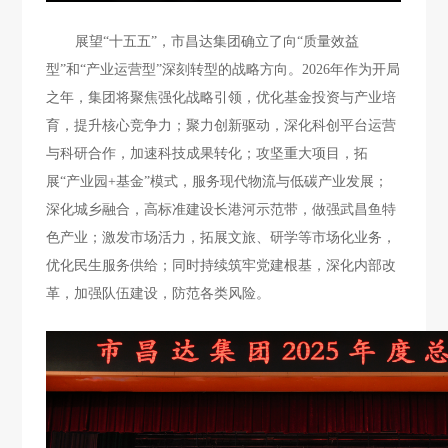
展望“十五五”，市昌达集团确立了向“质量效益
型”和“产业运营型”深刻转型的战略方向。2026年作为开局
之年，集团将聚焦强化战略引领，优化基金投资与产业培
育，提升核心竞争力；聚力创新驱动，深化科创平台运营
与科研合作，加速科技成果转化；攻坚重大项目，拓
展“产业园+基金”模式，服务现代物流与低碳产业发展；
深化城乡融合，高标准建设长港河示范带，做强武昌鱼特
色产业；激发市场活力，拓展文旅、研学等市场化业务，
优化民生服务供给；同时持续筑牢党建根基，深化内部改
革，加强队伍建设，防范各类风险。