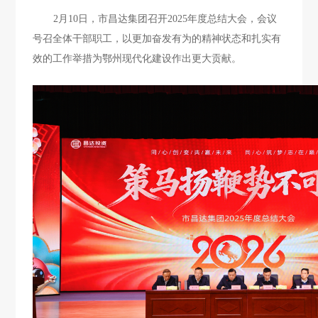
2月10日，市昌达集团召开2025年度总结大会，会议
号召全体干部职工，以更加奋发有为的精神状态和扎实有
效的工作举措为鄂州现代化建设作出更大贡献。