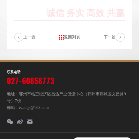
上一篇
返回列表
下一篇
联系电话
027-60858773
地址：鄂州市临空经济区昌达产业促进中心（鄂州市鄂城区文昌路9
号）7楼
邮箱：ezcdgs@163.com