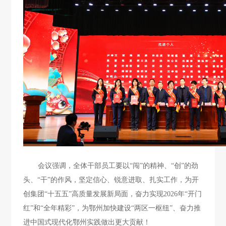
会议强调，全体干部员工要以“闯”的精神、“创”的劲
头、“干”的作风，坚定信心、锐意进取、扎实工作，为开
创集团“十五五”高质量发展新局面，奋力实现2026年“开门
红”和“全年精彩”，为鄂州加快建设“两区一枢纽”、奋力推
进中国式现代化鄂州实践做出更大贡献
！