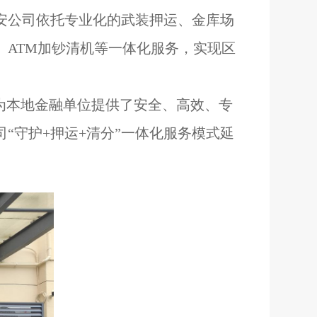
安公司依托
专业化的
武装押运、金库
场
、ATM加钞清机等一体化服务，实现区
为本地金融
单位
提供了安全、高效、专
司“
守护+
押运+清分”
一体化服务模式延