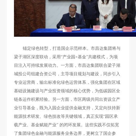
锚定绿色转型，打造国企示范样本。
市昌达集团将与
梁子湖区深度联动，采用“产业园+基金”共建模式，为项
目注入可持续发展动力。一方面，市昌达集团联合梁子湖
城投公司组建合资公司，主导项目规划与建设，同步引入
专业运营商，输出标准化绿色运营体系，强化集团在区域
基础设施建设与产业投资领域的核心优势，为低碳园区全
链条运作积累经验。另一方面，市区两级共同出资设立产
业引导基金，既为入园企业提供金融支持，又定向扶持新
能源技术研发、绿色技改等关键领域，真正实现“园区承
载产业、基金赋能产业” 的闭环发展。这些实践不仅拓宽
了集团绿色金融与能源服务业务边界，更树立了国企参