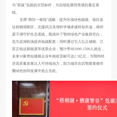
与“双碳”实践的示范标杆，为后续拓展同类项目奠定基
础。
支撑“两区一枢纽”战略，提升区域绿色能级。
项目选
址梧桐湖新区，北接武汉东湖科学城承接科创外溢，南邻
梁子湖守护生态底线，既填补了鄂州绿色产业集群空白，
也为花湖机场提供低碳配套；同时通过引入弘正储能、江
苏正锐达新能源等优质企业，预计带动1000-1500人就业，
未来10家类似规模企业年税收贡献可达2.3亿元，为鄂州经
济高质量发展注入可持续动力，助力城市在武鄂黄黄都市
圈绿色协同发展中抢占先机。