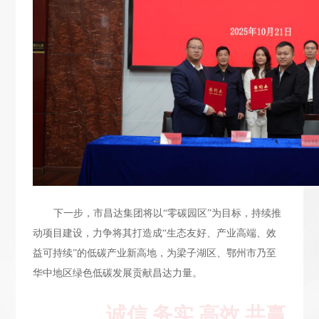
下一步，市昌达集团将以“零碳园区”为目标，持续推
动项目建设，力争将其打造成“生态友好、产业高端、效
益可持续”的低碳产业新高地，为梁子湖区、鄂州市乃至
华中地区绿色低碳发展贡献昌达力量。